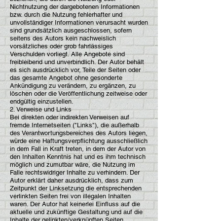
Nichtnutzung der dargebotenen Informationen
bzw. durch die Nutzung fehlerhafter und
unvollständiger Informationen verursacht wurden
sind grundsätzlich ausgeschlossen, sofern
seitens des Autors kein nachweislich
vorsätzliches oder grob fahrlässiges
Verschulden vorliegt. Alle Angebote sind
freibleibend und unverbindlich. Der Autor behält
es sich ausdrücklich vor, Teile der Seiten oder
das gesamte Angebot ohne gesonderte
Ankündigung zu verändern, zu ergänzen, zu
löschen oder die Veröffentlichung zeitweise oder
endgültig einzustellen.
2. Verweise und Links
Bei direkten oder indirekten Verweisen auf
fremde Internetseiten ("Links"), die außerhalb
des Verantwortungsbereiches des Autors liegen,
würde eine Haftungsverpflichtung ausschließlich
in dem Fall in Kraft treten, in dem der Autor von
den Inhalten Kenntnis hat und es ihm technisch
möglich und zumutbar wäre, die Nutzung im
Falle rechtswidriger Inhalte zu verhindern. Der
Autor erklärt daher ausdrücklich, dass zum
Zeitpunkt der Linksetzung die entsprechenden
verlinkten Seiten frei von illegalen Inhalten
waren. Der Autor hat keinerlei Einfluss auf die
aktuelle und zukünftige Gestaltung und auf die
Inhalte der gelinkten/verknüpften Seiten.