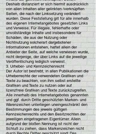
Deshalb distanziert er sich hiermit ausdrücklich
von allen Inhalten aller gelinkten /verknüpften
Seiten, die nach der Linksetzung verändert
wurden. Diese Feststellung gilt für alle innerhalb
des eigenen Internetangebotes gesetzten Links
und Verweise. Für illegale, fehlerhafte oder
unvollständige Inhalte und insbesondere für
Schäden, die aus der Nutzung oder
Nichtnutzung solcherart dargebotener
Informationen entstehen, haftet allein der
Anbieter der Seite, auf welche verwiesen wurde,
nicht derjenige, der über Links auf die jeweilige
Veröffentlichung lediglich verweist.
3. Urheber- und Kennzeichenrecht
Der Autor ist bestrebt, in allen Publikationen die
Urheberrechte der verwendeten Grafiken und
Texte zu beachten, von ihm selbst erstellte
Grafiken und Texte zu nutzen oder auf
lizenzfreie Grafiken und Texte zurückzugreifen.
Alle innerhalb des Internetangebotes genannten
und ggf. durch Dritte geschützten Marken- und
Warenzeichen unterliegen uneingeschränkt den
Bestimmungen des jeweils gültigen
Kennzeichenrechts und den Besitzrechten der
jeweiligen eingetragenen Eigentümer. Allein
aufgrund der bloßen Nennung ist nicht der
Schluß zu ziehen, dass Markenzeichen nicht
durch Rechte Dritter geschützt sind! Das