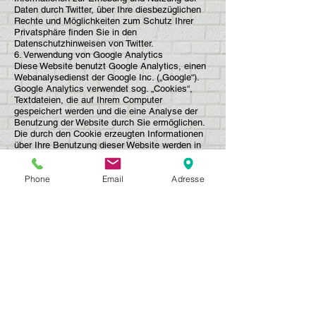
Daten durch Twitter, über Ihre diesbezüglichen
Rechte und Möglichkeiten zum Schutz Ihrer
Privatsphäre finden Sie in den
Datenschutzhinweisen von Twitter.
6. Verwendung von Google Analytics
Diese Website benutzt Google Analytics, einen
Webanalysedienst der Google Inc. („Google“).
Google Analytics verwendet sog. „Cookies“,
Textdateien, die auf Ihrem Computer
gespeichert werden und die eine Analyse der
Benutzung der Website durch Sie ermöglichen.
Die durch den Cookie erzeugten Informationen
über Ihre Benutzung dieser Website werden in
der Regel an einen Server von Google in den
USA übertragen und dort gespeichert. Im Falle
Phone
Email
Adresse
der Aktivierung der IP-Anonymisierung auf
dieser Webseite, wird Ihre IP-Adresse von
Google jedoch innerhalb von Mitgliedstaaten der
Europäischen Union oder in anderen
Vertragsstaaten des Abkommens über den
Europäischen Wirtschaftsraum zuvor gekürzt.
Nur in Ausnahmefällen wird die volle IP-Adresse
an einen Server von Google in den USA
übertragen und dort gekürzt. Im Auftrag des
Betreibers dieser Website wird Google diese
Informationen benutzen, um Ihre Nutzung der
Website auszuwerten, um Reports über die
Websiteaktivitäten zusammenzustellen und um