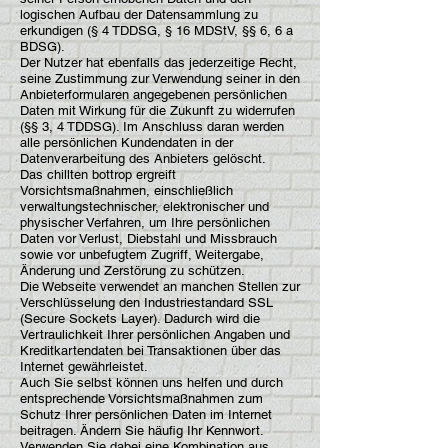
logischen Aufbau der Datensammlung zu
erkundigen (§ 4 TDDSG, § 16 MDStV, §§ 6, 6 a
BDSG).
Der Nutzer hat ebenfalls das jederzeitige Recht,
seine Zustimmung zur Verwendung seiner in den
Anbieterformularen angegebenen persönlichen
Daten mit Wirkung für die Zukunft zu widerrufen
(§§ 3, 4 TDDSG). Im Anschluss daran werden
alle persönlichen Kundendaten in der
Datenverarbeitung des Anbieters gelöscht.
Das chillten bottrop ergreift
Vorsichtsmaßnahmen, einschließlich
verwaltungstechnischer, elektronischer und
physischer Verfahren, um Ihre persönlichen
Daten vor Verlust, Diebstahl und Missbrauch
sowie vor unbefugtem Zugriff, Weitergabe,
Änderung und Zerstörung zu schützen.
Die Webseite verwendet an manchen Stellen zur
Verschlüsselung den Industriestandard SSL
(Secure Sockets Layer). Dadurch wird die
Vertraulichkeit Ihrer persönlichen Angaben und
Kreditkartendaten bei Transaktionen über das
Internet gewährleistet.
Auch Sie selbst können uns helfen und durch
entsprechende Vorsichtsmaßnahmen zum
Schutz Ihrer persönlichen Daten im Internet
beitragen. Ändern Sie häufig Ihr Kennwort.
Verwenden Sie dabei eine Kombination aus