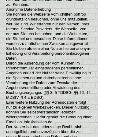
zur Kenntnis:
Anonyme Datenerhebung
Sie können die Webseite vom chillten bottrop
grundsätzlich besuchen, ohne uns mitzuteilen,
wer Sie sind. Wir erfahren nur den Namen Ihres
Internet Service Providers, die Webseite, von
der aus Sie uns besuchen, und die Webseiten,
die Sie bei uns besuchen. Diese Informationen
werden zu statistischen Zwecken ausgewertet.
Sie bleiben als einzelner Nutzer hierbei anonym.
Erhebung und Verarbeitung personenbezogener
Daten
Durch die Absendung der vom Kunden im
Internetformular eingetragenen persönlichen
Angaben erklärt der Nutzer seine Einwilligung in
die Speicherung und datenbanktechnische
Verarbeitung der Daten zum Zwecke der
Angebotsvermittlung oder Abwicklung des
Buchungsvorganges (§§ 3, 5 TDDSG, §§ 12, 14
MDStV, § 4 a BDSG).
Eine weitere Nutzung der Adressdaten erfolgt
nur zu eigenen Werbezwecken. Dieser Nutzung
können Sie selbstverständlich jederzeit
widersprechen. Hierfür genügt die Sendung einer
Email an:
info@chillten.de
Der Nutzer hat das jederzeitige Recht, sich
unentgeltlich und unverzüglich über die zu
seiner Person erhobenen Daten und den